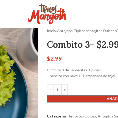
Inicio
Antojitos Típicos
Antojitos Dulces
C
Combito 3- $2.9
$
2.99
Combito 3 de Tardecitas Típicas:
1 pancito con pavo + 1 empanada de frijol
AÑADI
Categorías:
Antojitos Dulces
,
Antojitos S