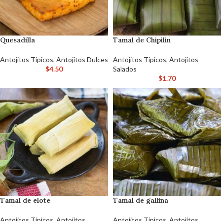
Quesadilla
Tamal de Chipilín
Antojitos Típicos
,
Antojitos Dulces
Antojitos Típicos
,
Antojitos
$
4.50
Salados
$
1.70
Tamal de elote
Tamal de gallina
Antojitos Típicos
,
Antojitos
Antojitos Típicos
,
Antojitos