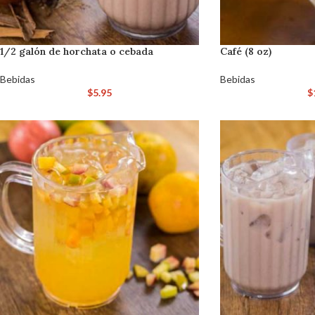
1/2 galón de horchata o cebada
Café (8 oz)
Bebidas
Bebidas
$
5.95
$