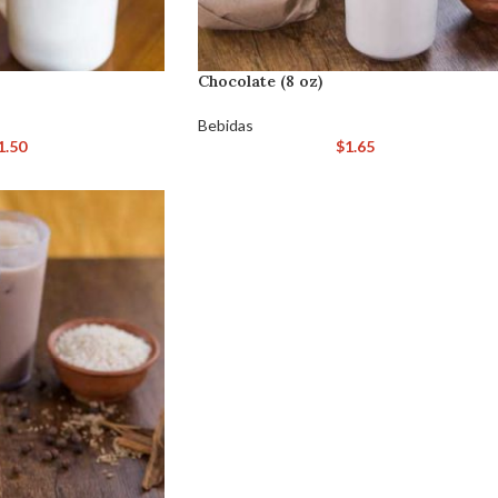
Chocolate (8 oz)
Bebidas
1.50
$
1.65