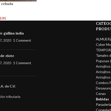
o cebada
3.95
CATEGO
PRODU
e gallina india
ALMUER
7, 2020
1 Comment
Cyber Mo
TEMPOR
Tamales 
 de elote
Pupusas (
7, 2020
1 Comment
Antojitos
Antojitos
Antojitos
Combos F
A. de C.V.
Desayun
Cenas
ión tributaria
Bebidas
Panaderí
Congelad